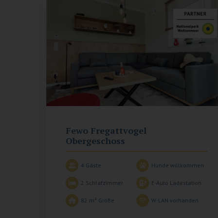
Fewo Fregattvogel
Obergeschoss
4 Gäste
Hunde willkommen
2
Schlafzimmer
E-Auto Ladestation
82 m²
Größe
W-LAN vorhanden