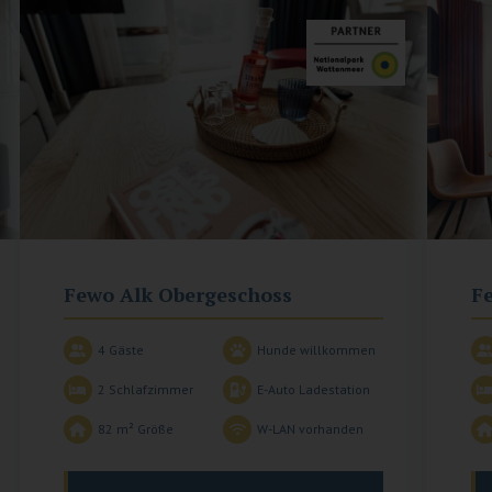
Fewo Alk Obergeschoss
F
4 Gäste
Hunde willkommen
2
Schlafzimmer
E-Auto Ladestation
82 m²
Größe
W-LAN vorhanden