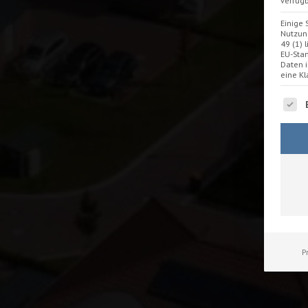
verfügb
Einige 
Nutzung
49 (1) 
EU-Stan
Daten 
eine Kl
Es fo
P