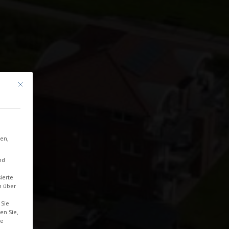
Mit diesem Button wird der Dialog geschlossen. Seine Funktionalität ist ident
en,
nd
ierte
n über
Sie
en Sie,
te