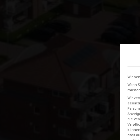
Wir ben
Wenn Si
müssen 
Wir ver
essenzi
Persone
Anzeig
die Ver
Verpfli
können 
dass au