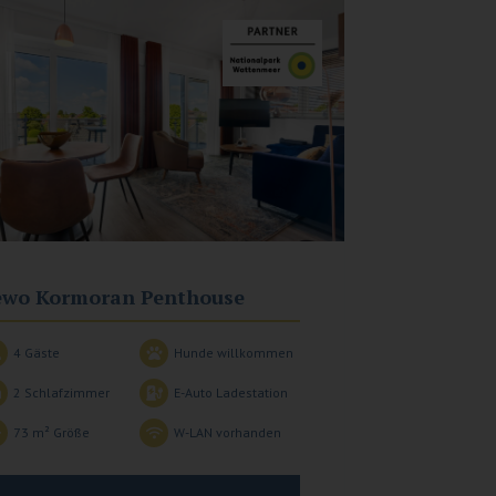
ewo Kormoran Penthouse
4 Gäste
Hunde willkommen
2
Schlafzimmer
E-Auto Ladestation
73 m²
Größe
W-LAN vorhanden