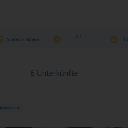
Ort
Späteste Abreise
1 
6 Unterkünfte
llkommen