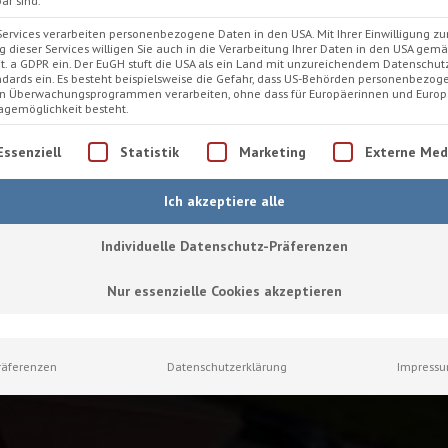
ar sind.
Services verarbeiten personenbezogene Daten in den USA. Mit Ihrer Einwilligung zu
 dieser Services willigen Sie auch in die Verarbeitung Ihrer Daten in den USA gemäß
lit. a GDPR ein. Der EuGH stuft die USA als ein Land mit unzureichendem Datenschu
dards ein. Es besteht beispielsweise die Gefahr, dass US-Behörden personenbezog
in Überwachungsprogrammen verarbeiten, ohne dass für Europäerinnen und Europ
agemöglichkeit besteht.
lgt eine Liste der Service-Gruppen, für die eine Einwilligung
Essenziell
Statistik
Marketing
Externe Med
Ich akzeptiere alle
Individuelle Datenschutz-Präferenzen
Nur essenzielle Cookies akzeptieren
räferenzen
Datenschutzerklärung
Impress