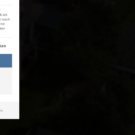
r
 Art.
tz nach
ene
äer
 erteilt werden kann. Die erste Service-Gruppe ist essenziell
ien
um