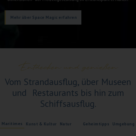
Mehr über Space Magic erfahren
Entdecken und genießen
Vom Strandausflug, über Museen
und Restaurants bis hin zum
Schiffsausflug.
Maritimes
Kunst & Kultur
Natur
Geheimtipps
Umgebung