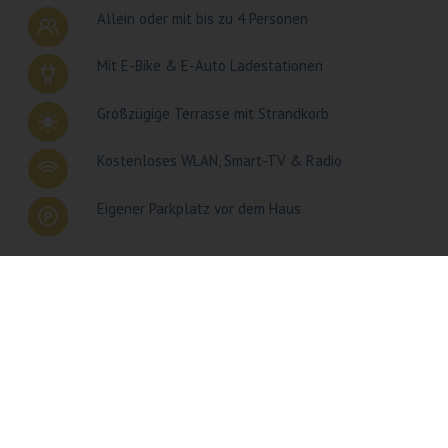
Allein oder mit bis zu 4 Personen
Mit E-Bike & E-Auto Ladestationen
Großzügige Terrasse mit Strandkorb
Kostenloses WLAN, Smart-TV & Radio
Eigener Parkplatz vor dem Haus
Nachhaltig, barrierefrei und modern
Inkl. Handtücher & Bettwäsche