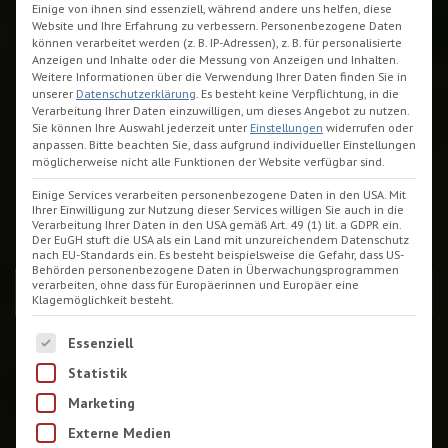
Einige von ihnen sind essenziell, während andere uns helfen, diese
Website und Ihre Erfahrung zu verbessern.
Personenbezogene Daten
können verarbeitet werden (z. B. IP-Adressen), z. B. für personalisierte
Anzeigen und Inhalte oder die Messung von Anzeigen und Inhalten.
Weitere Informationen über die Verwendung Ihrer Daten finden Sie in
unserer
Datenschutzerklärung
.
Es besteht keine Verpflichtung, in die
Verarbeitung Ihrer Daten einzuwilligen, um dieses Angebot zu nutzen.
Unsere Apartments in
Sie können Ihre Auswahl jederzeit unter
Einstellungen
widerrufen oder
anpassen.
Bitte beachten Sie, dass aufgrund individueller Einstellungen
möglicherweise nicht alle Funktionen der Website verfügbar sind.
Tannenhausen am
Einige Services verarbeiten personenbezogene Daten in den USA. Mit
Badesee.
Ihrer Einwilligung zur Nutzung dieser Services willigen Sie auch in die
Verarbeitung Ihrer Daten in den USA gemäß Art. 49 (1) lit. a GDPR ein.
Der EuGH stuft die USA als ein Land mit unzureichendem Datenschutz
nach EU-Standards ein. Es besteht beispielsweise die Gefahr, dass US-
Behörden personenbezogene Daten in Überwachungsprogrammen
verarbeiten, ohne dass für Europäerinnen und Europäer eine
Apartment buchen
Klagemöglichkeit besteht.
Es folgt eine Liste der Service-Gruppen, für die eine Einwilligu
Essenziell
Apartment-Kategorien
Statistik
Marketing
Externe Medien