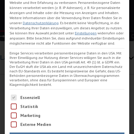
Website und Ihre Erfahrung zu verbessern.
Personenbezogene Daten
können verarbeitet werden (z. B. IP-Adressen), z. B. für personalisierte
Erforderlichen Service akzeptieren und
Anzeigen und Inhalte oder die Messung von Anzeigen und Inhalten.
Inhalte entsperren
Weitere Informationen über die Verwendung Ihrer Daten finden Sie in
unserer
Datenschutzerklärung
.
Es besteht keine Verpflichtung, in die
Verarbeitung Ihrer Daten einzuwilligen, um dieses Angebot zu nutzen.
Sie können Ihre Auswahl jederzeit unter
Einstellungen
widerrufen oder
anpassen.
Bitte beachten Sie, dass aufgrund individueller Einstellungen
möglicherweise nicht alle Funktionen der Website verfügbar sind.
Einige Services verarbeiten personenbezogene Daten in den USA. Mit
Lage
Ihrer Einwilligung zur Nutzung dieser Services willigen Sie auch in die
Verarbeitung Ihrer Daten in den USA gemäß Art. 49 (1) lit. a GDPR ein.
Der EuGH stuft die USA als ein Land mit unzureichendem Datenschutz
nach EU-Standards ein. Es besteht beispielsweise die Gefahr, dass US-
Behörden personenbezogene Daten in Überwachungsprogrammen
verarbeiten, ohne dass für Europäerinnen und Europäer eine
Klagemöglichkeit besteht.
Es folgt eine Liste der Service-Gruppen, für die eine Einwilligu
Essenziell
Statistik
Kontaktdaten
Marketing
Externe Medien
+49 4425 1424