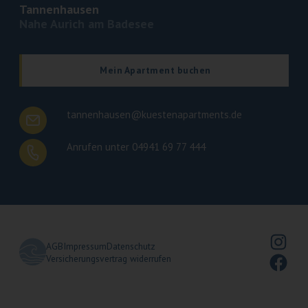
Tannenhausen
Nahe Aurich am Badesee
Mein Apartment buchen
tannenhausen@kuestenapartments.de
Anrufen unter 04941 69 77 444
Insta
AGB
Impressum
Datenschutz
Face
Versicherungsvertrag widerrufen