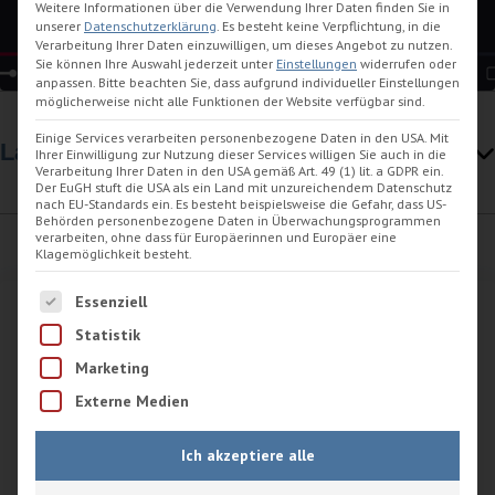
Weitere Informationen über die Verwendung Ihrer Daten finden Sie in
unserer
Datenschutzerklärung
.
Es besteht keine Verpflichtung, in die
Verarbeitung Ihrer Daten einzuwilligen, um dieses Angebot zu nutzen.
Sie können Ihre Auswahl jederzeit unter
Einstellungen
widerrufen oder
anpassen.
Bitte beachten Sie, dass aufgrund individueller Einstellungen
möglicherweise nicht alle Funktionen der Website verfügbar sind.
Einige Services verarbeiten personenbezogene Daten in den USA. Mit
Lage
Ihrer Einwilligung zur Nutzung dieser Services willigen Sie auch in die
Verarbeitung Ihrer Daten in den USA gemäß Art. 49 (1) lit. a GDPR ein.
Der EuGH stuft die USA als ein Land mit unzureichendem Datenschutz
nach EU-Standards ein. Es besteht beispielsweise die Gefahr, dass US-
Behörden personenbezogene Daten in Überwachungsprogrammen
verarbeiten, ohne dass für Europäerinnen und Europäer eine
Klagemöglichkeit besteht.
Es folgt eine Liste der Service-Gruppen, für die eine Einwilligu
Essenziell
Statistik
Kontaktdaten
Marketing
Externe Medien
+49 4425 1424
Ich akzeptiere alle
Schreiben Sie uns