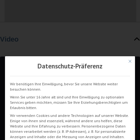
Video
Mit die
Datenschutz-Präferenz
Sie sehen gerade einen Platzhalterinhalt von
Wir benötigen Ihre Einwilligung, bevor Sie unsere Website weiter
YouTube
. Um auf den eigentlichen Inhalt
besuchen können.
zuzugreifen, klicken Sie auf die Schaltfläche unten.
Bitte beachten Sie, dass dabei Daten an Drittanbieter
Wenn Sie unter 16 Jahre alt sind und Ihre Einwilligung zu optionalen
weitergegeben werden.
Services geben möchten, müssen Sie Ihre Erziehungsberechtigten um
Erlaubnis bitten.
Mehr Informationen
Wir verwenden Cookies und andere Technologien auf unserer Website.
Inhalt entsperren
Einige von ihnen sind essenziell, während andere uns helfen, diese
Website und Ihre Erfahrung zu verbessern.
Personenbezogene Daten
können verarbeitet werden (z. B. IP-Adressen), z. B. für personalisierte
Erforderlichen Service akzeptieren und
Anzeigen und Inhalte oder die Messung von Anzeigen und Inhalten.
Inhalte entsperren