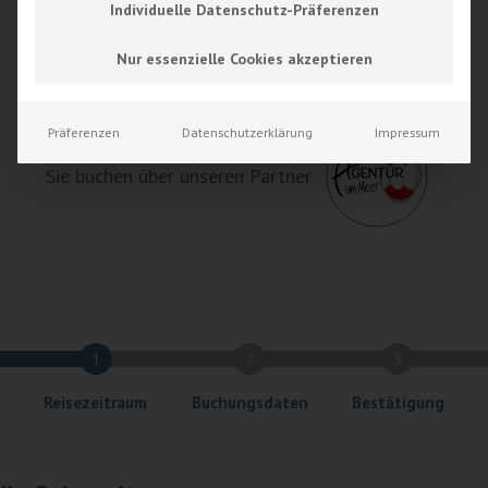
Individuelle Datenschutz-Präferenzen
Ab
85,00
€
buchen
Nur essenzielle Cookies akzeptieren
Präferenzen
Datenschutzerklärung
Impressum
Sie buchen über unseren Partner