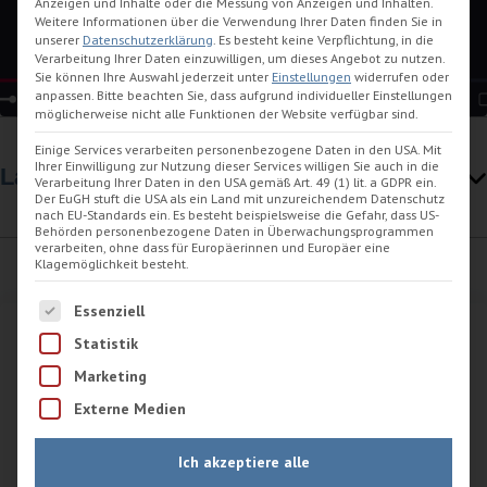
Anzeigen und Inhalte oder die Messung von Anzeigen und Inhalten.
Inhalte entsperren
Weitere Informationen über die Verwendung Ihrer Daten finden Sie in
unserer
Datenschutzerklärung
.
Es besteht keine Verpflichtung, in die
Verarbeitung Ihrer Daten einzuwilligen, um dieses Angebot zu nutzen.
Sie können Ihre Auswahl jederzeit unter
Einstellungen
widerrufen oder
anpassen.
Bitte beachten Sie, dass aufgrund individueller Einstellungen
möglicherweise nicht alle Funktionen der Website verfügbar sind.
Einige Services verarbeiten personenbezogene Daten in den USA. Mit
Ihrer Einwilligung zur Nutzung dieser Services willigen Sie auch in die
Lage
Verarbeitung Ihrer Daten in den USA gemäß Art. 49 (1) lit. a GDPR ein.
Der EuGH stuft die USA als ein Land mit unzureichendem Datenschutz
nach EU-Standards ein. Es besteht beispielsweise die Gefahr, dass US-
Behörden personenbezogene Daten in Überwachungsprogrammen
verarbeiten, ohne dass für Europäerinnen und Europäer eine
Klagemöglichkeit besteht.
Es folgt eine Liste der Service-Gruppen, für die eine Einwilligu
Essenziell
Statistik
Kontaktdaten
Marketing
Externe Medien
+49 4425 1424
Ich akzeptiere alle
Schreiben Sie uns